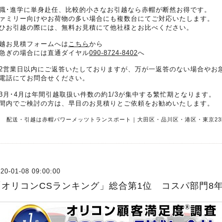
職･進学に単身赴任、比較的小さなお引越なら赤帽が断然お得です。
ァミリー向けやお荷物の多い場合にも複数台にてご対応いたします。
ひお引越の際には、無料お見積にて他社様とお比べください。
越お見積フォームへは
こちら
から
急ぎの場合には直通ダイヤル
090-8724-8402
へ
2営業日以内にご返答いたしておりますが、万が一返答のない場合やお
電話にてお問合せください。
3月･4月は年間引越取扱い件数の約1/3が集中する繁忙期となります。
間内でご検討の方は、早目のお見積りとご依頼をお勧めいたします。
R 配送・引越は赤帽パワーメッツトランスポート｜大田区・品川区・港区・東京23
20-01-08 09:00:00
「オリコンCSランキング」総合第1位 コスパ部門8