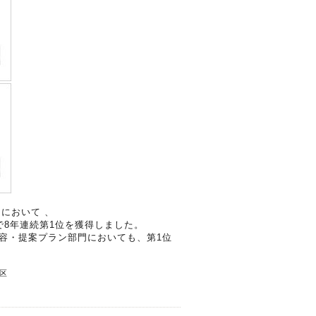
において 、
8年連続第1位を獲得しました。
容・提案プラン部門においても、第1位
区