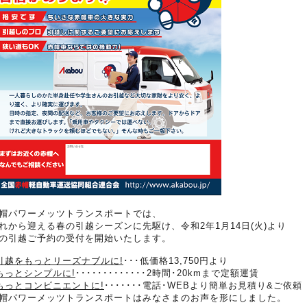
帽パワーメッツトランスポートでは、
れから迎える春の引越シーズンに先駆け、令和2年1月14日(火)より
の引越ご予約の受付を開始いたします。
引越をもっとリーズナブルに!
･･･低価格13,750円より
もっとシンプルに!
･････････････2時間･20kmまで定額運賃
もっとコンビニエントに!
･･･････電話･WEBより簡単お見積り&ご依頼
帽パワーメッツトランスポートはみなさまのお声を形にしました。