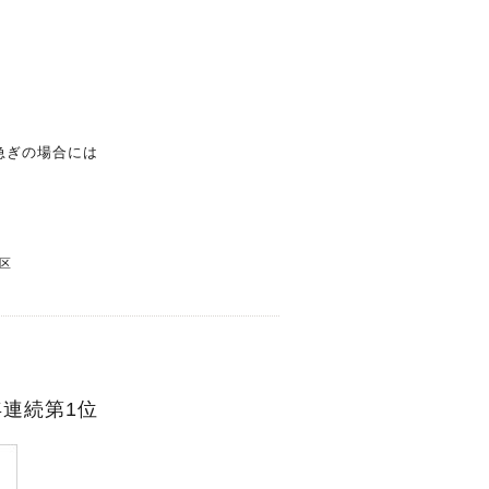
急ぎの場合には
区
年連続第1位