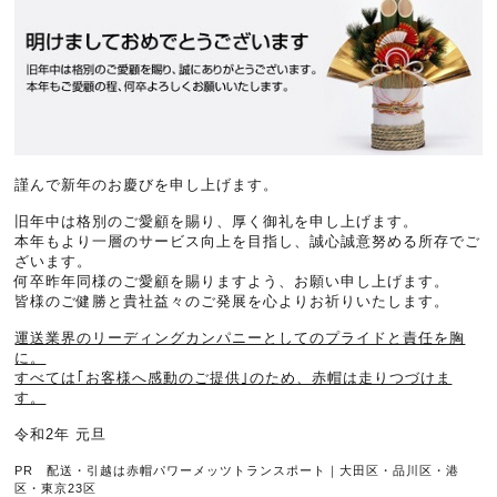
謹んで新年のお慶びを申し上げます。
旧年中は格別のご愛顧を賜り、厚く御礼を申し上げます。
本年もより一層のサービス向上を目指し、誠心誠意努める所存でご
ざいます。
何卒昨年同様のご愛顧を賜りますよう、お願い申し上げます。
皆様のご健勝と貴社益々のご発展を心よりお祈りいたします。
運送業界のリーディングカンパニーとしてのプライドと責任を胸
に。
すべては｢お客様へ感動のご提供｣のため、赤帽は走りつづけま
す。
令和2年 元旦
PR 配送・引越は赤帽パワーメッツトランスポート｜大田区・品川区・港
区・東京23区