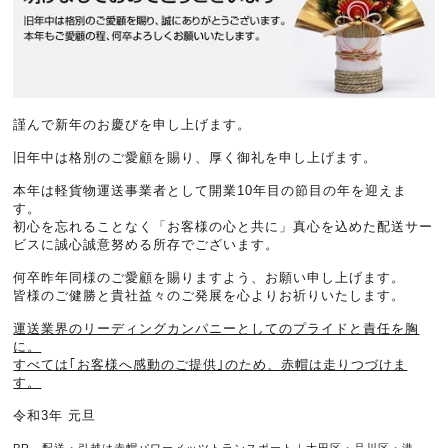
謹んで新年のお慶びを申し上げます。
旧年中は格別のご愛顧を賜り、厚く御礼を申し上げます。
本年は軽貨物運送事業者として開業10年目の節目の年を迎えま
す。
初心を忘れることなく「お客様の心と共に」真心を込めた配送サー
ビスに誠心誠意努める所存でございます。
何卒昨年同様のご愛顧を賜りますよう、お願い申し上げます。
皆様のご健勝と貴社益々のご発展を心よりお祈りいたします。
運送業界のリーディングカンパニーとしてのプライドと責任を胸
に。
すべては｢お客様へ感動のご提供｣のため、赤帽は走りつづけま
す。
令和3年 元旦
PR 配送・引越は赤帽パワーメッツトランスポート｜大田区・品川区・港