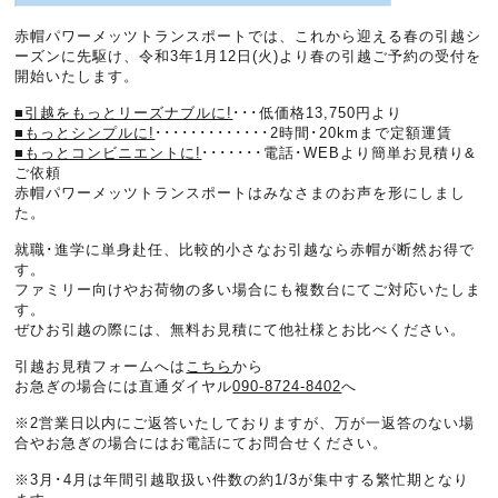
赤帽パワーメッツトランスポートでは、これから迎える春の引越シ
ーズンに先駆け、令和3年1月12日(火)より春の引越ご予約の受付を
開始いたします。
■引越をもっとリーズナブルに!
･･･低価格13,750円より
■もっとシンプルに!
･････････････2時間･20kmまで定額運賃
■もっとコンビニエントに!
･･･････電話･WEBより簡単お見積り&
ご依頼
赤帽パワーメッツトランスポートはみなさまのお声を形にしまし
た。
就職･進学に単身赴任、比較的小さなお引越なら赤帽が断然お得で
す。
ファミリー向けやお荷物の多い場合にも複数台にてご対応いたしま
す。
ぜひお引越の際には、無料お見積にて他社様とお比べください。
引越お見積フォームへは
こちら
から
お急ぎの場合には直通ダイヤル
090-8724-8402
へ
※2営業日以内にご返答いたしておりますが、万が一返答のない場
合やお急ぎの場合にはお電話にてお問合せください。
※3月･4月は年間引越取扱い件数の約1/3が集中する繁忙期となり