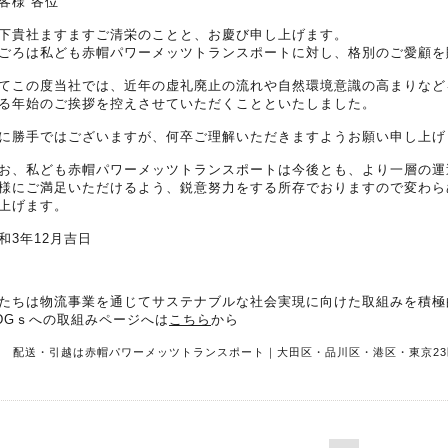
客様 各位
下貴社ますますご清栄のことと、お慶び申し上げます。
ごろは私ども赤帽パワーメッツトランスポートに対し、格別のご愛顧を
てこの度当社では、近年の虚礼廃止の流れや自然環境意識の高まりなど
る年始のご挨拶を控えさせていただくことといたしました。
に勝手ではございますが、何卒ご理解いただきますようお願い申し上げ
お、私ども赤帽パワーメッツトランスポートは今後とも、より一層の運
様にご満足いただけるよう、鋭意努力をする所存でおりますので変わら
上げます。
和3年12月吉日
たちは物流事業を通じてサステナブルな社会実現に向けた取組みを積極
DGｓへの取組みページへは
こちら
から
R 配送・引越は赤帽パワーメッツトランスポート｜大田区・品川区・港区・東京23