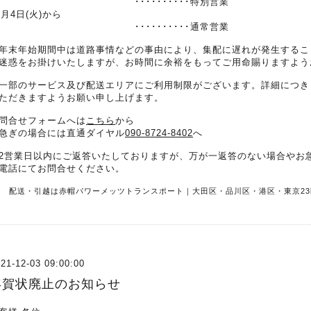
･･････････特別営業
1月4日(火)から
･･････････通常営業
年末年始期間中は道路事情などの事由により、集配に遅れが発生するこ
迷惑をお掛けいたしますが、お時間に余裕をもってご用命賜りますよう
一部のサービス及び配送エリアにご利用制限がございます。詳細につき
ただきますようお願い申し上げます。
問合せフォームへは
こちら
から
急ぎの場合には直通ダイヤル
090-8724-8402
へ
2営業日以内にご返答いたしておりますが、万が一返答のない場合やお
電話にてお問合せください。
R 配送・引越は赤帽パワーメッツトランスポート｜大田区・品川区・港区・東京23
21-12-03 09:00:00
年賀状廃止のお知らせ