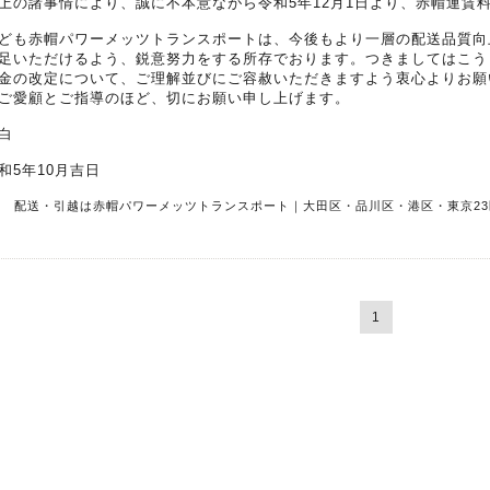
上の諸事情により、誠に不本意ながら令和5年12月1日より、赤帽運賃
ども赤帽パワーメッツトランスポートは、今後もより一層の配送品質向
足いただけるよう、鋭意努力をする所存でおります。つきましてはこう
金の改定について、ご理解並びにご容赦いただきますよう衷心よりお願
ご愛顧とご指導のほど、切にお願い申し上げます。
白
和5年10月吉日
R 配送・引越は赤帽パワーメッツトランスポート｜大田区・品川区・港区・東京23
1