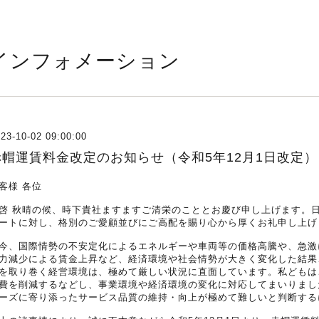
インフォメーション
23-10-02 09:00:00
赤帽運賃料金改定のお知らせ（令和5年12月1日改定）
客様 各位
啓 秋晴の候、時下貴社ますますご清栄のこととお慶び申し上げます。
ートに対し、格別のご愛顧並びにご高配を賜り心から厚くお礼申し上げ
今、国際情勢の不安定化によるエネルギーや車両等の価格高騰や、急激
力減少による賃金上昇など、経済環境や社会情勢が大きく変化した結果
を取り巻く経営環境は、極めて厳しい状況に直面しています。私どもは
費を削減するなどし、事業環境や経済環境の変化に対応してまいりまし
ーズに寄り添ったサービス品質の維持・向上が極めて難しいと判断する