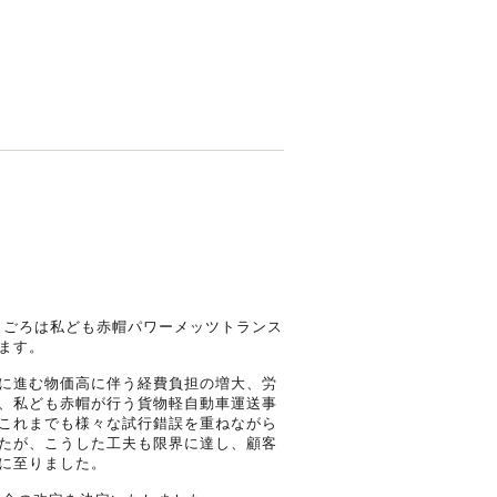
日ごろは私ども赤帽パワーメッツトランス
ます。
に進む物価高に伴う経費負担の増大、労
、私ども赤帽が行う貨物軽自動車運送事
これまでも様々な試行錯誤を重ねながら
たが、こうした工夫も限界に達し、顧客
に至りました。