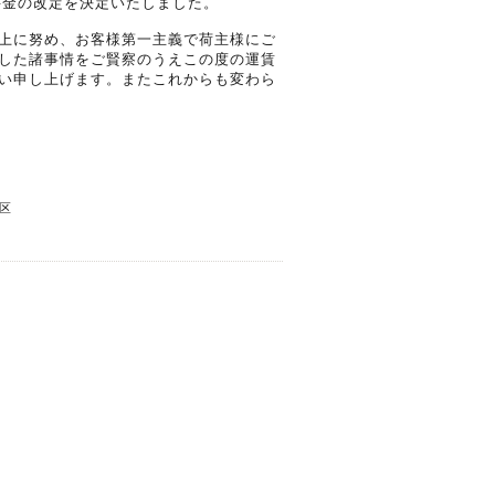
料金の改定を決定いたしました。
上に努め、お客様第一主義で荷主様にご
した諸事情をご賢察のうえこの度の運賃
い申し上げます。またこれからも変わら
区