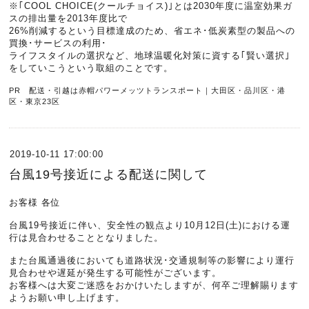
※｢COOL CHOICE(クールチョイス)｣とは2030年度に温室効果ガ
スの排出量を2013年度比で
26%削減するという目標達成のため、省エネ･低炭素型の製品への
買換･サービスの利用･
ライフスタイルの選択など、地球温暖化対策に資する｢賢い選択｣
をしていこうという取組のことです。
PR 配送・引越は赤帽パワーメッツトランスポート｜大田区・品川区・港
区・東京23区
2019-10-11 17:00:00
台風19号接近による配送に関して
お客様 各位
台風19号接近に伴い、安全性の観点より10月12日(土)における運
行は見合わせることとなりました。
また台風通過後においても道路状況･交通規制等の影響により運行
見合わせや遅延が発生する可能性がございます。
お客様へは大変ご迷惑をおかけいたしますが、何卒ご理解賜ります
ようお願い申し上げます。