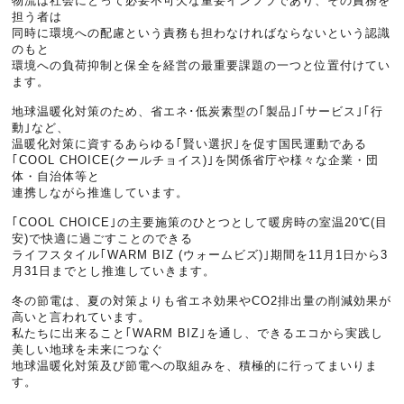
物流は社会にとって必要不可欠な重要インフラであり、その責務を
担う者は
同時に環境への配慮という責務も担わなければならないという認識
のもと
環境への負荷抑制と保全を経営の最重要課題の一つと位置付けてい
ます。
地球温暖化対策のため、省エネ･低炭素型の｢製品｣｢サービス｣｢行
動｣など、
温暖化対策に資するあらゆる｢賢い選択｣を促す国民運動である
｢COOL CHOICE(クールチョイス)｣を関係省庁や様々な企業・団
体・自治体等と
連携しながら推進しています。
｢COOL CHOICE｣の主要施策のひとつとして暖房時の室温20℃(目
安)で快適に過ごすことのできる
ライフスタイル｢WARM BIZ (ウォームビズ)｣期間を11月1日から3
月31日までとし推進していきます。
冬の節電は、夏の対策よりも省エネ効果やCO2排出量の削減効果が
高いと言われています。
私たちに出来ること｢WARM BIZ｣を通し、できるエコから実践し
美しい地球を未来につなぐ
地球温暖化対策及び節電への取組みを、積極的に行ってまいりま
す。