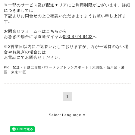
※一部のサービス及び配送エリアにご利用制限がございます。詳細
につきましては、
下記よりお問合せの上ご確認いただきますようお願い申し上げま
す。
お問合せフォームへは
こちら
から
お急ぎの場合には直通ダイヤル
090-8724-8402
へ
※2営業日以内にご返答いたしておりますが、万が一返答のない場
合やお急ぎの場合には
お電話にてお問合せください。
PR 配送・引越は赤帽パワーメッツトランスポート｜大田区・品川区・港
区・東京23区
1
Select Language
▼