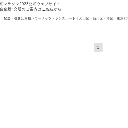
京マラソン2023公式ウェブサイト
会全般･交通のご案内は
こちら
から
R 配送・引越は赤帽パワーメッツトランスポート｜大田区・品川区・港区・東京23
1