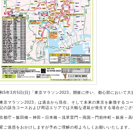
和5年3月5日(日)「東京マラソン2023」開催に伴い、都心部において
東京マラソン2023」は過去から現在、そして未来の東京を象徴するコ
記の該当コースおよび周辺エリアでは大幅な遅延が発生する場合がござ
京都庁～飯田橋～神田～日本橋～浅草雷門～両国～門前仲町～銀座～高
変ご迷惑をおかけしますが予めご理解の程よろしくお願いいたします。