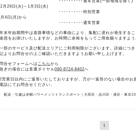
･･････････通常営業(一部地域を除く)
12月29日(火)～1月3日(水)
･･････････特別営業
1月4日(月)から
･･････････通常営業
年末年始期間中は道路事情などの事由により、集配に遅れが発生するこ
迷惑をお掛けいたしますが、お時間に余裕をもってご用命賜りますよう
一部のサービス及び配送エリアにご利用制限がございます。詳細につき
記よりお問合せの上ご確認いただきますようお願い申し上げます。
問合せフォームへは
こちら
から
急ぎの場合には直通ダイヤル
090-8724-8402
へ
2営業日以内にご返答いたしておりますが、万が一返答のない場合やお
電話にてお問合せください。
R 配送・引越は赤帽パワーメッツトランスポート｜大田区・品川区・港区・東京23
1