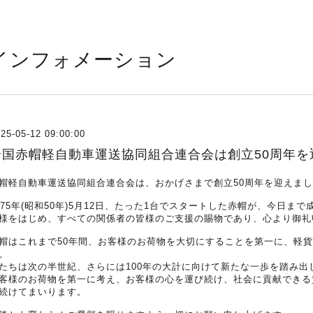
インフォメーション
25-05-12 09:00:00
全国赤帽軽自動車運送協同組合連合会は創立50周年を
帽軽自動車運送協同組合連合会は、おかげさまで創立50周年を迎えま
975年(昭和50年)5月12日、たった1台でスタートした赤帽が、今日ま
様をはじめ、すべての関係者の皆様のご支援の賜物であり、心より御礼
帽はこれまで50年間、お客様のお荷物を大切にすることを第一に、軽
。
たちは次の半世紀、さらには100年の大計に向けて新たな一歩を踏み出
客様のお荷物を第一に考え、お客様の心を運び続け、社会に貢献できる
続けてまいります。