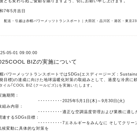
後とも変わらぬご愛顧を賜りますよう、切にお願い申し上げます。
和7年5月吉日
R 配送・引越は赤帽パワーメッツトランスポート｜大田区・品川区・港区・東京23
25-05-01 09:00:00
025COOL BIZの実施について
帽パワーメッツトランスポートではSDGs(エスディージーズ：Sustainable 
発目標)の達成に向けた地球温暖化対策の取組みとして、過度な冷房に
。
タイル｢COOL BIZ (クールビズ)｣を実施いたします
実施期間：
･････････2025年5月1日(木)～9月30日(火)
取組み内容：
･･････････適正な空調温度管理および業務に適した
関連するSDGs目標：
･････････7エネルギーをみんなに そしてクリーンに
気候変動に具体的な対策を