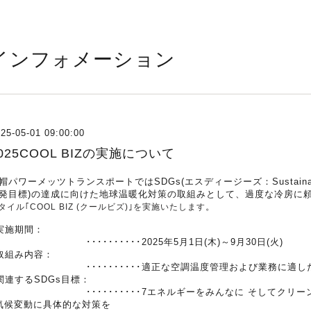
インフォメーション
25-05-01 09:00:00
025COOL BIZの実施について
帽パワーメッツトランスポートではSDGs(エスディージーズ：Sustainable 
発目標)の達成に向けた地球温暖化対策の取組みとして、過度な冷房に
。
タイル｢COOL BIZ (クールビズ)｣を実施いたします
実施期間：
･････････2025年5月1日(木)～9月30日(火)
取組み内容：
･･････････適正な空調温度管理および業務に適した
関連するSDGs目標：
･････････7エネルギーをみんなに そしてクリーンに
気候変動に具体的な対策を