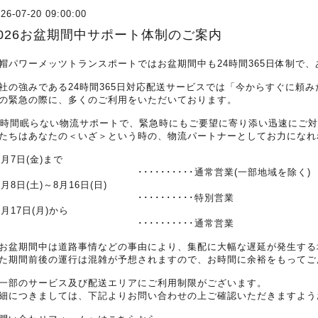
26-07-20 09:00:00
2026お盆期間中サポート体制のご案内
帽パワーメッツトランスポートではお盆期間中も24時間365日体制で
社の強みである24時間365日対応配送サービスでは「今からすぐに頼
の緊急の際に、多くのご利用をいただいております。
4時間眠らない物流サポートで、緊急時にもご要望に寄り添い迅速にご
たちはあなたの＜いざ＞という時の、物流パートナーとしてお力になれ
8月7日(金)まで
･･････････通常営業(一部地域を除く)
8月8日(土)～8月16日(日)
･･････････特別営業
8月17日(月)から
･･････････通常営業
お盆期間中は道路事情などの事由により、集配に大幅な遅延が発生する
た期間前後の運行は混雑が予想されますので、お時間に余裕をもってご
一部のサービス及び配送エリアにご利用制限がございます。
細につきましては、下記よりお問い合わせの上ご確認いただきますよう