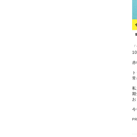
「
1
赤
ト
常
私
期
お
今
P