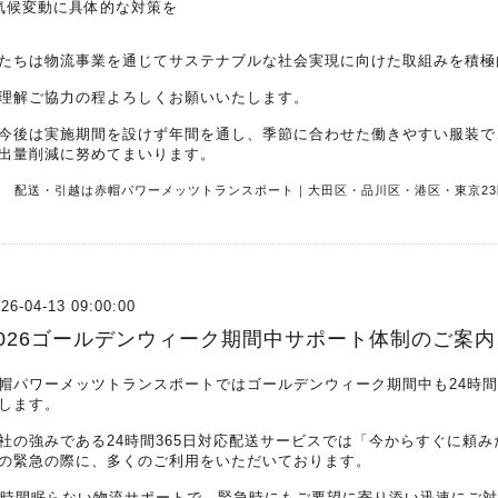
気候変動に具体的な対策を
たちは物流事業を通じてサステナブルな社会実現に向けた取組みを積極
理解ご協力の程よろしくお願いいたします。
今後は実施期間を設けず年間を通し、季節に合わせた働きやすい服装で
出量削減に努めてまいります。
R
配送・引越は赤帽パワーメッツトランスポート｜大田区・品川区・港区・東京23
26-04-13 09:00:00
2026ゴールデンウィーク期間中サポート体制のご案内
帽パワーメッツトランスポートではゴールデンウィーク期間中も24時間
します。
社の強みである24時間365日対応配送サービスでは「今からすぐに頼
の緊急の際に、多くのご利用をいただいております。
4時間眠らない物流サポートで、緊急時にもご要望に寄り添い迅速にご