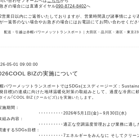
問い合わせフォームへは
こちら
から
急ぎの場合には直通ダイヤル
090-8724-8402
へ
2営業日以内にご返答いたしておりますが、営業時間及び諸事情により
が一返答のない場合やお急ぎの場合にはお電話にてお問い合わせくださ
R 配送・引越は赤帽パワーメッツトランスポート｜大田区・品川区・港区・東京23
26-05-01 09:00:00
026COOL BIZの実施について
帽パワーメッツトランスポートではSDGs(エスディージーズ：Sustainable 
発目標)の達成に向けた地球温暖化対策の取組みとして、過度な冷房に
。
タイル｢COOL BIZ (クールビズ)｣を実施いたします
実施期間：
･････････2026年5月1日(金)～9月30日(水)
取組み内容：
･･････････適正な空調温度管理および業務に適した
関連するSDGs目標：
･････････7エネルギーをみんなに そしてクリーンに