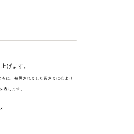
し上げます。
ともに、被災されました皆さまに心より
を表します。
区