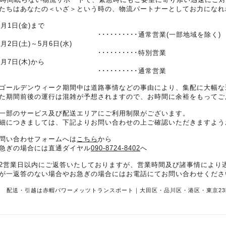
たちはあなたの＜いざ＞という時の、物流パートナーとしてお力になれ
5月1日(金)まで
･･････････通常営業(一部地域を除く)
5月2日(土)～5月6日(水)
･･････････特別営業
5月7日(木)から
･･････････通常営業
ゴールデンウィーク期間中は道路事情などの事由により、集配に大幅な
た期間前後の運行は混雑が予想されますので、お時間に余裕をもってご
一部のサービス及び配送エリアにご利用制限がございます。
細につきましては、下記よりお問い合わせの上ご確認いただきますよう
問い合わせフォームへは
こちら
から
急ぎの場合には直通ダイヤル
090-8724-8402
へ
2営業日以内にご返答いたしておりますが、営業時間及び諸事情により
が一返答のない場合やお急ぎの場合にはお電話にてお問い合わせくださ
R 配送・引越は赤帽パワーメッツトランスポート｜大田区・品川区・港区・東京23