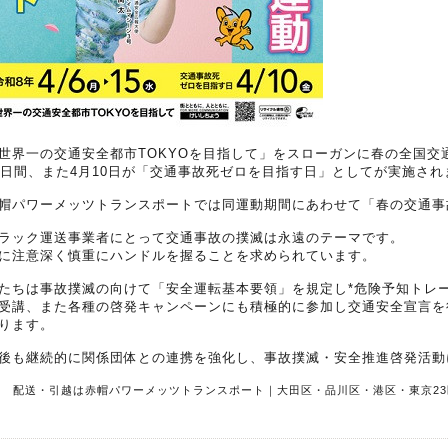
世界一の交通安全都市TOKYOを目指して」をスローガンに春の全国交通安
0日間、また4月10日が「交通事故死ゼロを目指す日」としてが実施され
帽パワーメッツトランスポートでは同運動期間にあわせて「春の交通事
ラック運送事業者にとって交通事故の撲滅は永遠のテーマです。
に注意深く慎重にハンドルを握ることを求められています。
たちは事故撲滅の向けて「安全運転基本要領」を規定し*危険予知トレー
受講、また各種の啓発キャンペーンにも積極的に参加し交通安全宣言を
ります。
後も継続的に関係団体との連携を強化し、事故撲滅・安全推進啓発活動
R 配送・引越は赤帽パワーメッツトランスポート｜大田区・品川区・港区・東京23