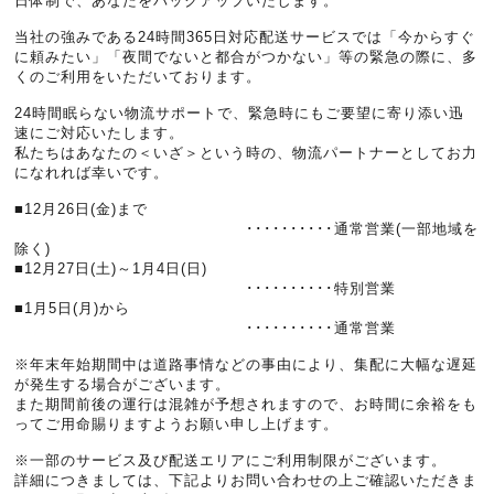
日体制で、あなたをバックアップいたします。
当社の強みである24時間365日対応配送サービスでは「今からすぐ
に頼みたい」「夜間でないと都合がつかない」等の緊急の際に、多
くのご利用をいただいております。
24時間眠らない物流サポートで、緊急時にもご要望に寄り添い迅
速にご対応いたします。
私たちはあなたの＜いざ＞という時の、物流パートナーとしてお力
になれれば幸いです。
■12月26日(金)まで
･･････････通常営業(一部地域を
除く)
■12月27日(土)～1月4日(日)
･･････････特別営業
■1月5日(月)から
･･････････通常営業
※年末年始期間中は道路事情などの事由により、集配に大幅な遅延
が発生する場合がございます。
また期間前後の運行は混雑が予想されますので、お時間に余裕をも
ってご用命賜りますようお願い申し上げます。
※一部のサービス及び配送エリアにご利用制限がございます。
詳細につきましては、下記よりお問い合わせの上ご確認いただきま