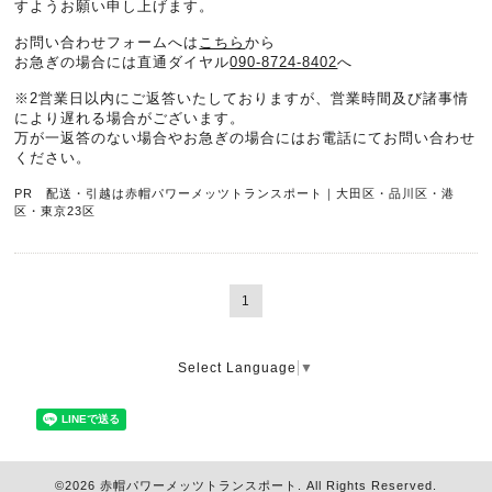
すようお願い申し上げます。
お問い合わせフォームへは
こちら
から
お急ぎの場合には直通ダイヤル
090-8724-8402
へ
※2営業日以内にご返答いたしておりますが、営業時間及び諸事情
により遅れる場合がございます。
万が一返答のない場合やお急ぎの場合にはお電話にてお問い合わせ
ください。
PR 配送・引越は赤帽パワーメッツトランスポート｜大田区・品川区・港
区・東京23区
1
Select Language
▼
©2026
赤帽パワーメッツトランスポート
. All Rights Reserved.