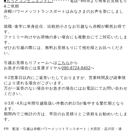
■もっとコンビニエントに!
･･･････電話･WEBより簡単お見積もり
&ご依頼
赤帽パワーメッツトランスポートはみなさまのお声を形にしまし
た。
就職･進学に単身赴任、比較的小さなお引越なら赤帽が断然お得で
す。
ファミリー向けやお荷物の多い場合にも複数台にてご対応いたしま
す。
ぜひお引越の際には、無料お見積もりにて他社様とお比べくださ
い。
引越お見積もりフォームへは
こちら
から
お急ぎの場合には直通ダイヤル
090-8724-8402
へ
※2営業日以内にご返答いたしておりますが、営業時間及び諸事情
により遅れる場合がございます。
万が一返答のない場合やお急ぎの場合にはお電話にてお問い合わせ
ください。
※3月･4月は年間引越取扱い件数の約1/3が集中する繁忙期となり
ます。
期間内でご検討の方は、早目のお見積りとご依頼をお勧めいたしま
す。
PR 配送・引越は赤帽パワーメッツトランスポート｜大田区・品川区・港