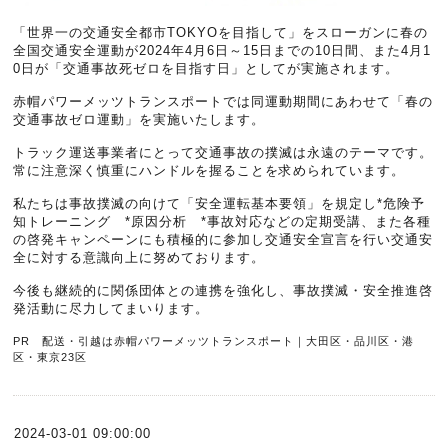
「世界一の交通安全都市TOKYOを目指して」をスローガンに春の
全国交通安全運動が2024年4月6日～15日までの10日間、また4月1
0日が「交通事故死ゼロを目指す日」としてが実施されます。
赤帽パワーメッツトランスポートでは同運動期間にあわせて「春の
交通事故ゼロ運動」を実施いたします。
トラック運送事業者にとって交通事故の撲滅は永遠のテーマです。
常に注意深く慎重にハンドルを握ることを求められています。
私たちは事故撲滅の向けて「安全運転基本要領」を規定し*危険予
知トレーニング *原因分析 *事故対応などの定期受講、また各種
の啓発キャンペーンにも積極的に参加し交通安全宣言を行い交通安
全に対する意識向上に努めております。
今後も継続的に関係団体との連携を強化し、事故撲滅・安全推進啓
発活動に尽力してまいります。
PR 配送・引越は赤帽パワーメッツトランスポート｜大田区・品川区・港
区・東京23区
2024-03-01 09:00:00