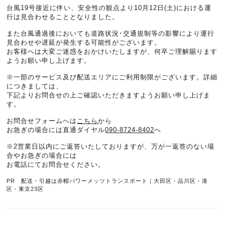
台風19号接近に伴い、安全性の観点より10月12日(土)における運
行は見合わせることとなりました。
また台風通過後においても道路状況･交通規制等の影響により運行
見合わせや遅延が発生する可能性がございます。
お客様へは大変ご迷惑をおかけいたしますが、何卒ご理解賜ります
ようお願い申し上げます。
※一部のサービス及び配送エリアにご利用制限がございます。詳細
につきましては、
下記よりお問合せの上ご確認いただきますようお願い申し上げま
す。
お問合せフォームへは
こちら
から
お急ぎの場合には直通ダイヤル
090-8724-8402
へ
※2営業日以内にご返答いたしておりますが、万が一返答のない場
合やお急ぎの場合には
お電話にてお問合せください。
PR 配送・引越は赤帽パワーメッツトランスポート｜大田区・品川区・港
区・東京23区