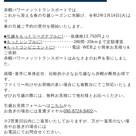
赤帽パワーメッツトランスポートでは、
これから迎える春の引越シーズンに先駆け、令和2年1月14日(火)よ
り
春の引越ご予約の受付を開始いたします。
■引越をもっとリーズナブルに!
･･･低価格13,750円より
■もっとシンプルに!
･････････････2時間･20kmまで定額運賃
■もっとコンビニエントに!
･･･････電話･WEBより簡単お見積り&
ご依頼
赤帽パワーメッツトランスポートはみなさまのお声を形にしまし
た。
就職･進学に単身赴任、比較的小さなお引越なら赤帽が断然お得で
す。
ファミリー向けやお荷物の多い場合にも複数台にてご対応いたしま
す。
ぜひお引越の際には、無料お見積にて他社様とお比べください。
引越お見積フォームへは
こちら
から
お急ぎの場合には直通ダイヤル
090-8724-8402
へ
※2営業日以内にご返答いたしておりますが、万が一返答のない場
合やお急ぎの場合には
お電話にてお問合せください。