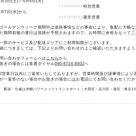
5月3日(土)～5月6日(火)
･･････････特別営業
5月7日(水)から
･･････････通常営業
ゴールデンウィーク期間中は道路事情などの事由により、集配に大幅な
た期間前後の運行は混雑が予想されますので、お時間に余裕をもってご
一部のサービス及び配送エリアにご利用制限がございます。
細につきましては、下記よりお問い合わせの上ご確認いただきますよう
問い合わせフォームへは
こちら
から
急ぎの場合には直通ダイヤル
090-8724-8402
へ
2営業日以内にご返答いたしておりますが、営業時間及び諸事情により
が一返答のない場合やお急ぎの場合にはお電話にてお問い合わせくださ
R 配送・引越は赤帽パワーメッツトランスポート｜大田区・品川区・港区・東京23