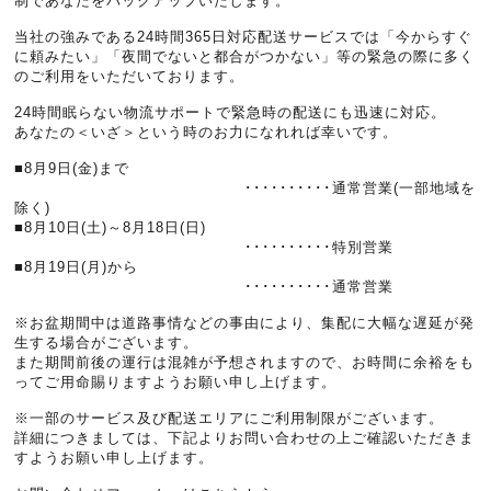
制であなたをバックアップいたします。
当社の強みである24時間365日対応配送サービスでは「今からすぐ
に頼みたい」「夜間でないと都合がつかない」等の緊急の際に多く
のご利用をいただいております。
24時間眠らない物流サポートで緊急時の配送にも迅速に対応。
あなたの＜いざ＞という時のお力になれれば幸いです。
■8月9日(金)まで
･･････････通常営業(一部地域を
除く)
■8月10日(土)～8月18日(日)
･･････････特別営業
■8月19日(月)から
･･････････通常営業
※お盆期間中は道路事情などの事由により、集配に大幅な遅延が発
生する場合がございます。
また期間前後の運行は混雑が予想されますので、お時間に余裕をも
ってご用命賜りますようお願い申し上げます。
※一部のサービス及び配送エリアにご利用制限がございます。
詳細につきましては、下記よりお問い合わせの上ご確認いただきま
すようお願い申し上げます。