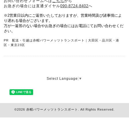
お問い合わせフォームへは
こちら
から
お急ぎの場合には直通ダイヤル
090-8724-8402
へ
※2営業日以内にご返答いたしておりますが、営業時間及び諸事情によ
り遅れる場合がございます。
万が一返答のない場合やお急ぎの場合にはお電話にてお問い合わせくだ
さい。
PR 配送・引越は赤帽パワーメッツトランスポート｜大田区・品川区・港
区・東京23区
Select Language
▼
©2026
赤帽パワーメッツトランスポート
. All Rights Reserved.