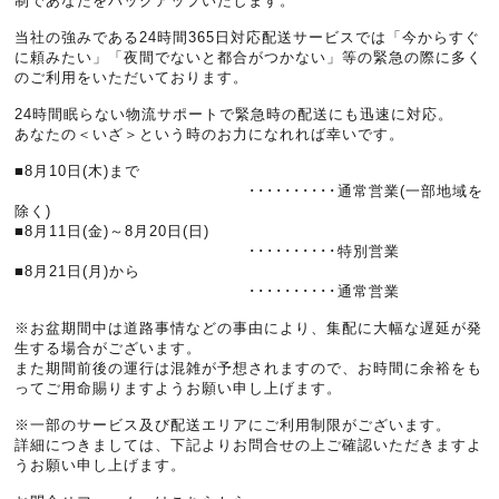
制であなたをバックアップいたします。
当社の強みである24時間365日対応配送サービスでは「今からすぐ
に頼みたい」「夜間でないと都合がつかない」等の緊急の際に多く
のご利用をいただいております。
24時間眠らない物流サポートで緊急時の配送にも迅速に対応。
あなたの＜いざ＞という時のお力になれれば幸いです。
■8月10日(木)まで
･･････････通常営業(一部地域を
除く)
■8月11日(金)～8月20日(日)
･･････････特別営業
■8月21日(月)から
･･････････通常営業
※お盆期間中は道路事情などの事由により、集配に大幅な遅延が発
生する場合がございます。
また期間前後の運行は混雑が予想されますので、お時間に余裕をも
ってご用命賜りますようお願い申し上げます。
※一部のサービス及び配送エリアにご利用制限がございます。
詳細につきましては、下記よりお問合せの上ご確認いただきますよ
うお願い申し上げます。