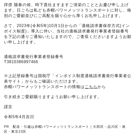
拝啓 陽春の候、時下貴社ますますご清栄のこととお慶び申し上げ
ます。日ごろは私ども赤帽パワーメッツトランスポートに対し、格
別のご愛顧並びにご高配を賜り心から厚くお礼申し上げます。
さて、2023年(令和5年)10月1日からの「適格請求書保存方式(イン
ボイス制度)」導入に伴い、当社の適格請求書発行事業者登録番号
を下記の通りご通知いたしますので、ご査収くださいますようお願
い申し上げます。
適格請求書発行事業者登録番号
T3810386997466
※上記登録番号は国税庁「インボイス制度適格請求書発行事業者公
表サイト」からもご確認いただけます。
赤帽パワーメッツトランスポートの情報は
こちら
から
引き続きご愛顧賜りますようお願い申し上げます。
謹言
令和5年4月吉日
PR 配送・引越は赤帽パワーメッツトランスポート｜大田区・品川区・港
区・東京23区