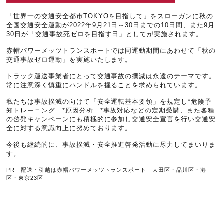
「世界一の交通安全都市TOKYOを目指して」をスローガンに秋の
全国交通安全運動が2022年9月21日～30日までの10日間、また9月
30日が「交通事故死ゼロを目指す日」としてが実施されます。
赤帽パワーメッツトランスポートでは同運動期間にあわせて「秋の
交通事故ゼロ運動」を実施いたします。
トラック運送事業者にとって交通事故の撲滅は永遠のテーマです。
常に注意深く慎重にハンドルを握ることを求められています。
私たちは事故撲滅の向けて「安全運転基本要領」を規定し*危険予
知トレーニング *原因分析 *事故対応などの定期受講、また各種
の啓発キャンペーンにも積極的に参加し交通安全宣言を行い交通安
全に対する意識向上に努めております。
今後も継続的に、事故撲滅・安全推進啓発活動に尽力してまいりま
す。
PR 配送・引越は赤帽パワーメッツトランスポート｜大田区・品川区・港
区・東京23区