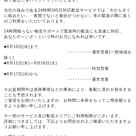
制であなたをバックアップいたします。
当社の強みである24時間365日対応配送サービスでは「今からすぐ
に頼みたい」「夜間でないと都合がつかない」等の緊急の際に多く
のご利用をいただいております。
24時間眠らない物流サポートで緊急時の配送にも迅速に対応。
あなたの＜いざ＞という時のお力になれれば幸いです。
■8月10日(水)まで
･･････････通常営業(一部地域を
除く)
■8月11日(木)～8月16日(火)
･･････････特別営業
■8月17日(水)から
･･････････通常営業
※お盆期間中は道路事情などの事由により、集配に遅れが発生する
ことも予想されます。
ご迷惑をお掛けいたしますが、お時間に余裕をもってご用命賜りま
すようお願い申し上げます。
※一部のサービス及び配送エリアにご利用制限がございます。
詳細につきましては、下記よりお問合せの上ご確認いただきますよ
うお願い申し上げます。