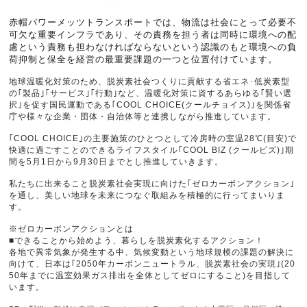
赤帽パワーメッツトランスポートでは、物流は社会にとって必要不
可欠な重要インフラであり、その責務を担う者は同時に環境への配
慮という責務も担わなければならないという認識のもと環境への負
荷抑制と保全を経営の最重要課題の一つと位置付けています。
地球温暖化対策のため、脱炭素社会つくりに貢献する省エネ･低炭素型
の｢製品｣｢サービス｣｢行動｣など、温暖化対策に資するあらゆる｢賢い選
択｣を促す国民運動である｢COOL CHOICE(クールチョイス)｣を関係省
庁や様々な企業・団体・自治体等と連携しながら推進しています。
｢COOL CHOICE｣の主要施策のひとつとして冷房時の室温28℃(目安)で
快適に過ごすことのできるライフスタイル｢COOL BIZ (クールビズ)｣期
間を5月1日から9月30日までとし推進していきます。
私たちに出来ること脱炭素社会実現に向けた｢ゼロカーボンアクション｣
を通し、美しい地球を未来につなぐ取組みを積極的に行ってまいりま
す。
※ゼロカーボンアクションとは
■できることから始めよう、暮らしを脱炭素化するアクション！
各地で異常気象が発生する中、気候変動という地球規模の課題の解決に
向けて、日本は｢2050年カーボンニュートラル、脱炭素社会の実現｣(20
50年までに温室効果ガス排出を全体としてゼロにすること)を目指して
います。