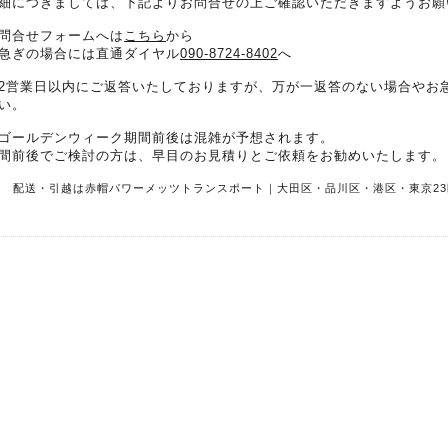
細につきましては、下記よりお問合せの上ご確認いただきますようお願
問合せフォームへは
こちら
から
急ぎの場合には直通ダイヤル
090-8724-8402
へ
2営業日以内にご返答いたしておりますが、万が一返答のない場合やお
い。
ゴールデンウィーク期間前後は混雑が予想されます。
間前後でご検討の方は、早目のお見積りとご依頼をお勧めいたします。
R 配送・引越は赤帽パワーメッツトランスポート｜大田区・品川区・港区・東京23