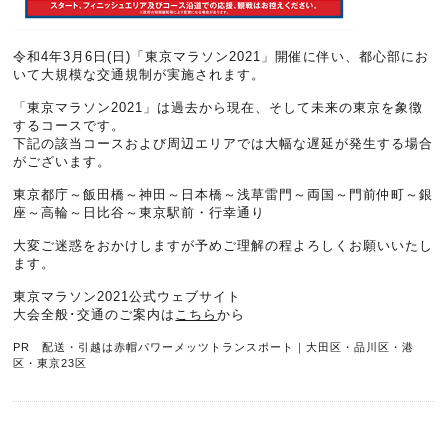
令和4年3月6日(日)「東京マラソン2021」開催に伴い、都心部にお
いて大規模な交通規制が実施されます。
「東京マラソン2021」は過去から現在、そして未来の東京を象徴
するコースです。
下記の該当コースおよび周辺エリアでは大幅な遅延が発生する場合
がございます。
東京都庁～飯田橋～神田～日本橋～浅草雷門～両国～門前仲町～銀
座～高輪～日比谷～東京駅前・行幸通り
大変ご迷惑をおかけしますが予めご理解の程よろしくお願いいたし
ます。
東京マラソン2021公式ウェブサイト
大会全般･交通のご案内は
こちら
から
PR 配送・引越は赤帽パワーメッツトランスポート｜大田区・品川区・港
区・東京23区