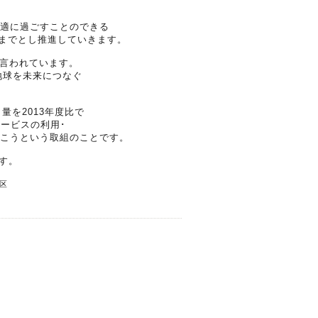
で快適に過ごすことのできる
31日までとし推進していきます。
と言われています。
地球を未来につなぐ
出量を2013年度比で
サービスの利用･
いこうという取組のことです。
す。
区