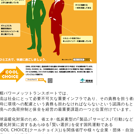
帽パワーメッツトランスポートでは、
流は社会にとって必要不可欠な重要インフラであり、その責務を担う者
時に環境への配慮という責務も担わなければならないという認識のもと
境への負荷抑制と保全を経営の最重要課題の一つと位置付けています。
球温暖化対策のため、省エネ･低炭素型の｢製品｣｢サービス｣｢行動｣など
暖化対策に資するあらゆる｢賢い選択｣を促す国民運動である
COOL CHOICE(クールチョイス)｣を関係省庁や様々な企業・団体・自