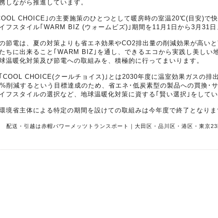
携しながら推進しています。
COOL CHOICE｣の主要施策のひとつとして暖房時の室温20℃(目安)
イフスタイル｢WARM BIZ (ウォームビズ)｣期間を11月1日から3月
の節電は、夏の対策よりも省エネ効果やCO2排出量の削減効果が高い
たちに出来ること｢WARM BIZ｣を通し、できるエコから実践し美しい
球温暖化対策及び節電への取組みを、積極的に行ってまいります。
｢COOL CHOICE(クールチョイス)｣とは2030年度に温室効果ガスの排
6%削減するという目標達成のため、省エネ･低炭素型の製品への買換･
イフスタイルの選択など、地球温暖化対策に資する｢賢い選択｣をして
環境省主体による特定の期間を設けての取組みは今年度で終了となりま
R 配送・引越は赤帽パワーメッツトランスポート｜大田区・品川区・港区・東京23