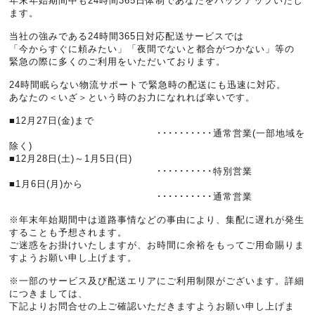
年末年始期間中も24時間365日体制であなたをバックアップいたし
ます。
当社の強みである24時間365日対応配送サービスでは
「今からすぐに頼みたい」「夜間でないと都合がつかない」等の
緊急の際に多くのご利用をいただいております。
24時間眠らない物流サポートで緊急時の配送にも迅速に対応。
あなたの＜いざ＞という時のお力になれれば幸いです。
■12月27日(金)まで
･･････････通常営業(一部地域を
除く)
■12月28日(土)～1月5日(日)
･･････････特別営業
■1月6日(月)から
･･････････通常営業
※年末年始期間中は道路事情などの事由により、集配に遅れが発生
することも予想されます。
ご迷惑をお掛けいたしますが、お時間に余裕をもってご用命賜りま
すようお願い申し上げます。
※一部のサービス及び配送エリアにご利用制限がございます。詳細
につきましては、
下記よりお問合せの上ご確認いただきますようお願い申し上げま