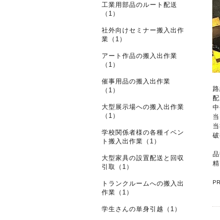
工業用部品のルート配送
（1）
社外向けセミナー搬入出作
業（1）
アート作品の搬入出作業
（1）
催事用品の搬入出作業
路
（1）
配
大型展示場への搬入出作業
中
（1）
当
当
学校関係者様の各種イベン
破
ト搬入出作業（1）
品
大型家具の設置配送と回収
精
引取（1）
P
トランクルームへの搬入出
作業（1）
学生さんの単身引越（1）