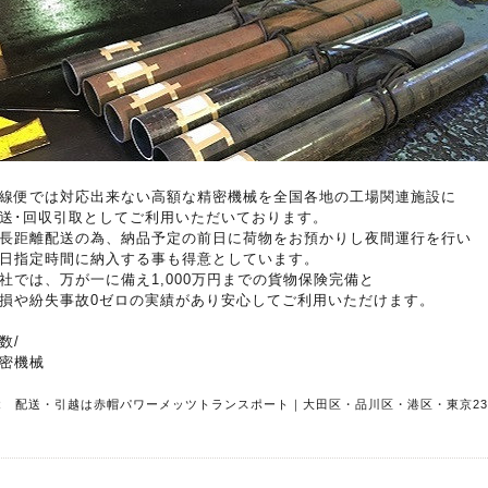
線便では対応出来ない高額な精密機械を全国各地の工場関連施設に
送･回収引取としてご利用いただいております。
長距離配送の為、納品予定の前日に荷物をお預かりし夜間運行を行い
日指定時間に納入する事も得意としています。
社では、万が一に備え1,000万円までの貨物保険完備と
損や紛失事故0ゼロの実績があり安心してご利用いただけます。
数/
密機械
R 配送・引越は赤帽パワーメッツトランスポート｜大田区・品川区・港区・東京2